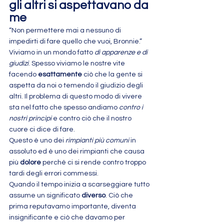
gli altri si aspettavano da 
me
“Non permettere mai a nessuno di 
impedirti di fare quello che vuoi, Bronnie.”
Viviamo in un mondo fatto 
di apparenze e di 
giudizi
. Spesso viviamo le nostre vite 
facendo 
esattamente
 ciò che la gente si 
aspetta da noi o temendo il giudizio degli 
altri. Il problema di questo modo di vivere 
sta nel fatto che spesso andiamo 
contro i 
nostri princìpi
 e contro ciò che il nostro 
cuore ci dice di fare.
Questo è uno dei 
rimpianti più comuni
 in 
assoluto ed è uno dei rimpianti che causa 
più 
dolore
 perché ci si rende contro troppo 
tardi degli errori commessi.
Quando il tempo inizia a scarseggiare tutto 
assume un significato 
diverso
. Ciò che 
prima reputavamo importante, diventa 
insignificante e ciò che davamo per 