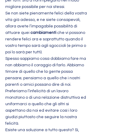
per tutti. Sta a noi impiegarlo nel modo 
migliore possibile per noi stessi.
Se non siete pienamente felici della vostra 
vita già adesso, e ne siete consapevoli, 
allora avete l’impagabile possibilità di 
attuare quei 
cambiamenti
 che vi possono 
rendere felici ora e soprattutto quando il 
vostro tempo sarà agli sgoccioli (e prima o 
poi lo sarà per tutti).
Spesso sappiamo cosa dobbiamo fare ma 
non abbiamo il coraggio di farlo. Abbiamo 
timore di quello che la gente possa 
pensare; pensiamo a quello che i nostri 
parenti o amici possano dire di noi.
Preferiamo l’infelicità di un lavoro 
monotono o di una relazione distruttiva ed 
uniformarci a quello che gli altri si 
aspettano da noi ed evitare così i loro 
giudizi piuttosto che seguire la nostra 
felicità.
Esiste una soluzione a tutto questo? Sì, 