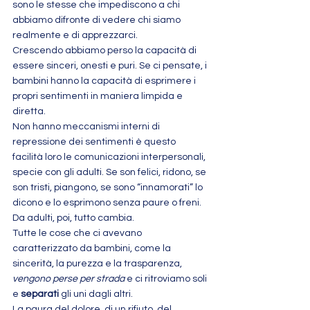
sono le stesse che impediscono a chi 
abbiamo difronte di vedere chi siamo 
realmente e di apprezzarci.
Crescendo abbiamo perso la capacità di 
essere sinceri, onesti e puri. Se ci pensate, i 
bambini hanno la capacità di esprimere i 
propri sentimenti in maniera limpida e 
diretta.
Non hanno meccanismi interni di 
repressione dei sentimenti è questo 
facilità loro le comunicazioni interpersonali, 
specie con gli adulti. Se son felici, ridono, se 
son tristi, piangono, se sono “innamorati” lo 
dicono e lo esprimono senza paure o freni. 
Da adulti, poi, tutto cambia.
Tutte le cose che ci avevano 
caratterizzato da bambini, come la 
sincerità, la purezza e la trasparenza, 
vengono perse per strada
 e ci ritroviamo soli 
e 
separati
 gli uni dagli altri.
La paura del dolore, di un rifiuto, del 