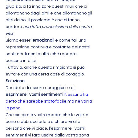
giudizio, ci fa innalzare questi muri che ci 
allontanano dagli altri e che allontanano gli 
altri da noi. Il problema è che ci fanno 
perdere 
una fetta preziosissima della nostra 
vita
.
Siamo esseri 
emozionali
 e come tali una 
repressione continua e costante dei nostri 
sentimenti non fa altro che renderci 
persone infelici.
Tuttavia, anche questo rimpianto si può 
evitare con una certa dose di coraggio.
Soluzione
Decidete di essere coraggiosi e di 
esprimere i vostri sentimenti
. 
Nessuno ha 
detto che sarebbe stato facile ma ne varrà 
la pena
.
Che sia dire a vostra madre che le volete 
bene e abbracciarla o dichiararvi alla 
persona che vi piace, l’esprimere i vostri 
sentimenti vi farà uscire dalla vostra zona 