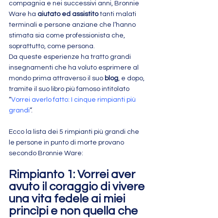
compagnia e nei successivi anni, Bronnie 
Ware ha 
aiutato ed assistito
 tanti malati 
terminali e persone anziane che l’hanno 
stimata sia come professionista che, 
soprattutto, come persona.
Da queste esperienze ha tratto grandi 
insegnamenti che ha voluto esprimere al 
mondo prima attraverso il suo 
blog
, e dopo, 
tramite il suo libro più famoso intitolato 
“
Vorrei averlo fatto: I cinque rimpianti più 
grandi
”.
Ecco la lista dei 5 rimpianti più grandi che 
le persone in punto di morte provano 
secondo Bronnie Ware:
Rimpianto 1: Vorrei aver 
avuto il coraggio di vivere 
una vita fedele ai miei 
princìpi e non quella che 