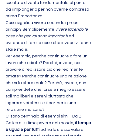
scontato diventa fondamentale al punto 
da rimpiangerlo per non averne compreso 
prima l’importanza.
Cosa significa vivere secondo i propri 
princìpi? Semplicemente 
vivere facendo le 
cose che per voi sono importanti
 ed 
evitando di fare le cose che invece vi fanno 
stare male.
Per esempio, perché continuare a fare un 
lavoro che odiate? Perché, invece, non 
provare a realizzare ciò che realmente 
amate? Perché continuare una relazione 
che vi fa stare male? Perché, invece, non 
comprendete che forse è meglio essere 
soli ma liberi e sereni piuttosto che 
logorare voi stessi e il partner in una 
relazione malsana?
Ci sono centinaia di esempi simili. Da Bill 
Gates all’ultimo povero del mondo, 
il tempo 
è uguale per tutti
 ed ha lo stesso valore 