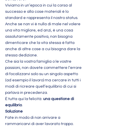
Viviamo in un’epoca in cui la corsa al 
successo e alla cose materiali è lo 
standard e rappresenta il nostro status.
Anche se non vi è nulla di male nel volere 
una vita migliore, ed anzi, è una cosa 
assolutamente positiva, non bisogna 
dimenticare che la vita stessa è fatta 
anche di altre cose a cui bisogna dare la 
stessa dedizione.
Che sia la vostra famiglia o le vostre 
passioni, non dovete commettere l’errore 
di focalizzarvi solo su un singolo aspetto 
(ad esempio il lavoro) ma cercare in tutti i 
modi di ricreare quell’equilibrio di cui si 
parlava in precedenza.
È tutta qui la felicità: 
una questione di 
equilibrio
.
Soluzione
Fate in modo di non arrivare a 
rammaricarvi di aver lavorato troppo.