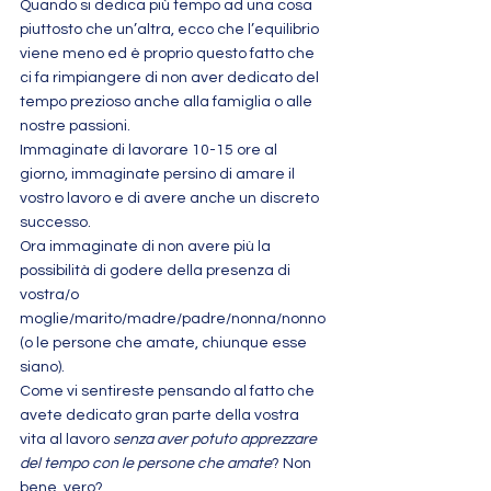
Quando si dedica più tempo ad una cosa 
piuttosto che un’altra, ecco che l’equilibrio 
viene meno ed è proprio questo fatto che 
ci fa rimpiangere di non aver dedicato del 
tempo prezioso anche alla famiglia o alle 
nostre passioni.
Immaginate di lavorare 10-15 ore al 
giorno, immaginate persino di amare il 
vostro lavoro e di avere anche un discreto 
successo.
Ora immaginate di non avere più la 
possibilità di godere della presenza di 
vostra/o 
moglie/marito/madre/padre/nonna/nonno 
(o le persone che amate, chiunque esse 
siano).
Come vi sentireste pensando al fatto che 
avete dedicato gran parte della vostra 
vita al lavoro 
senza aver potuto apprezzare 
del tempo con le persone che amate
? Non 
bene, vero?