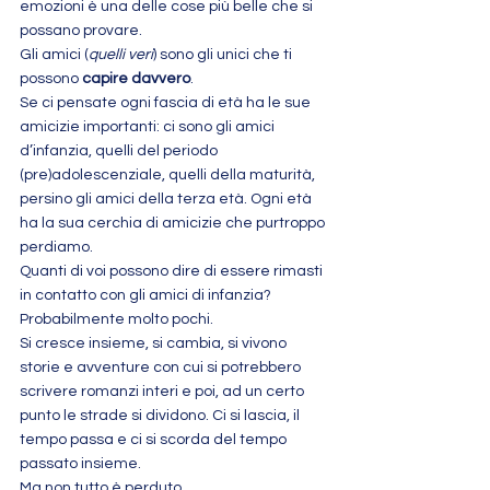
emozioni è una delle cose più belle che si 
possano provare.
Gli amici (
quelli veri
) sono gli unici che ti 
possono 
capire davvero
.
Se ci pensate ogni fascia di età ha le sue 
amicizie importanti: ci sono gli amici 
d’infanzia, quelli del periodo 
(pre)adolescenziale, quelli della maturità, 
persino gli amici della terza età. Ogni età 
ha la sua cerchia di amicizie che purtroppo 
perdiamo.
Quanti di voi possono dire di essere rimasti 
in contatto con gli amici di infanzia? 
Probabilmente molto pochi.
Si cresce insieme, si cambia, si vivono 
storie e avventure con cui si potrebbero 
scrivere romanzi interi e poi, ad un certo 
punto le strade si dividono. Ci si lascia, il 
tempo passa e ci si scorda del tempo 
passato insieme.
Ma non tutto è perduto