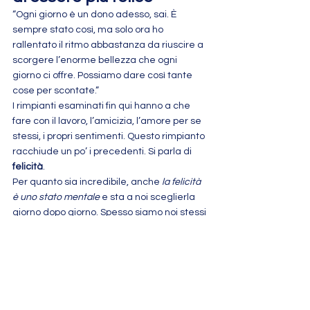
“Ogni giorno è un dono adesso, sai. È 
sempre stato così, ma solo ora ho 
rallentato il ritmo abbastanza da riuscire a 
scorgere l’enorme bellezza che ogni 
giorno ci offre. Possiamo dare così tante 
cose per scontate.”
I rimpianti esaminati fin qui hanno a che 
fare con il lavoro, l’amicizia, l’amore per se 
stessi, i propri sentimenti. Questo rimpianto 
racchiude un po’ i precedenti. Si parla di 
felicità
.
Per quanto sia incredibile, anche 
la felicità 
è uno stato mentale
 e sta a noi sceglierla 
giorno dopo giorno. Spesso siamo noi stessi 
ad incatenarci e a privarci della felicità.
Possiamo scegliere ogni giorno di essere 
felici e di agire come se lo fossimo. In 
realtà
 possiamo essere tutto quello che 
desideriamo se ci diamo la possibilità di 
esserlo
.