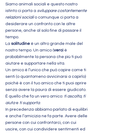
Siamo animali sociali e questo nostro 
istinto ci porta a 
sviluppare costantemente 
relazioni sociali
 o comunque ci porta a 
desiderare un confronto con le altre 
persone, anche al solo fine di passare il 
tempo.
La 
solitudine
 è un altro grande male del 
nostro tempo. Un amico (
vero
) è 
probabilmente la persona che più ti può 
aiutare e supportare nella vita.
Un amico è l’unico che può capire come ti 
senti (o quantomeno avvicinarsi a capirlo) 
poiché è con il tuo amico che ti puoi aprire 
senza avere la paura di essere giudicato.
È quello che fa un vero amico: 
ti ascolta
, 
ti 
aiuta
 e 
ti supporta
.
In precedenza abbiamo parlato di equilibri 
e anche l’amicizia ne fa parte. Avere delle 
persone con cui confrontarci, con cui 
uscire, con cui condividere sentimenti ed 