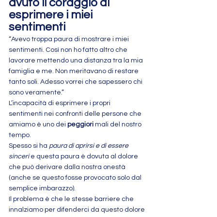
avuto il coraggio di 
esprimere i miei 
sentimenti
“Avevo troppa paura di mostrare i miei 
sentimenti. Così non ho fatto altro che 
lavorare mettendo una distanza tra la mia 
famiglia e me. Non meritavano di restare 
tanto soli. Adesso vorrei che sapessero chi 
sono veramente.”
L’incapacità di esprimere i propri 
sentimenti nei confronti delle persone che 
amiamo è uno dei 
peggiori
 mali del nostro 
tempo.
Spesso si ha 
paura di aprirsi e di essere 
sinceri
 e questa paura è dovuta al dolore 
che può derivare dalla nostra onestà 
(anche se questo fosse provocato solo dal 
semplice imbarazzo).
Il problema è che le stesse barriere che 
innalziamo per difenderci da questo dolore 